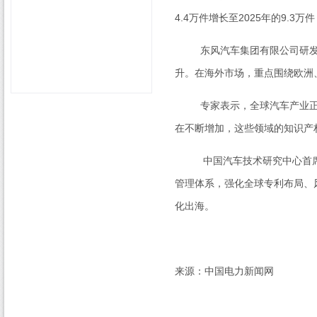
4.4
万件增长至
2025
年的
9.3
万件
东风汽车集团有限公司研发总
升。在海外市场，重点围绕欧洲
专家表示，全球汽车产业正在
在不断增加，这些领域的知识产
中国汽车技术研究中心首席专
管理体系，强化全球专利布局、
化出海。
来源：中国电力新闻网