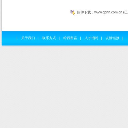
附件下载：
www.cpnn.com.cn
(已
|
关于我们
|
联系方式
|
给我留言
|
人才招聘
|
友情链接
|