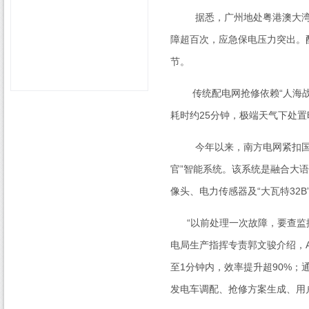
据悉，广州地处粤港澳大湾区
障超百次，应急保电压力突出。
节。
传统配电网抢修依赖“人海战术
耗时约
25
分钟，极端天气下处置
今年以来，南方电网紧扣国
官”智能系统。该系统是融合大
像头、电力传感器及“大瓦特
32B
“以前处理一次故障，要查监控
电局生产指挥专责郭文骏介绍，
至
1
分钟内，效率提升超
90%
；
发电车调配、抢修方案生成、用