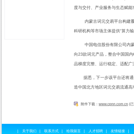
度与交付、产业服务与生态赋能
内蒙古词元交易平台构建覆盖
科研机构等市场主体提供“算力
中国电信股份有限公司内蒙古
向
23
款词元产品，整合中国国内
品梯度完整、运行稳定、适配广
据悉，下一步该平台还将通过
造中国北方地区词元交易流通高
附件下载：
www.cpnn.com.cn
(已
|
关于我们
|
联系方式
|
给我留言
|
人才招聘
|
友情链接
|